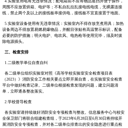
4.实验室用电有无违章情况；配电箱前不应有物品遮挡并便于操作，
周围不应放置烘箱、电炉等；不私自乱拉乱接电线电缆，无裸露连接
线，禁止两个及以上的接线板串接供电，接线板不宜直接置于地面。
5.实验室设备使用有无违章情况：实验室内不得存放烹煮用具；加热
设备周边不得放置易燃易爆物品，并醒目张贴有高温警示标识，配备
必要的防护措施；明火电炉、电吹风、电热枪等使用完毕，须及时拔
除电源插头。
三、检查安排
1.二级教学单位自查自纠
各二级单位组织实验室对照《高等学校实验室安全检查项目表
（2023）》消防安全工作相关要点立即开展自查，在实验室安全检查
平台中做好检查记录。二级单位根据检查发现的问题，建立问题清
单，立即逐条整改落实。
2.学校督导检查
各实验室请持续做好消防安全专项检查与整改。信息服务中心与校安
全保卫部门将联合组建检查组，于2023年6月28日至6月30日将持续开
展消防安全专项检查，并对各二级单位排查出的安全隐患进行重点检