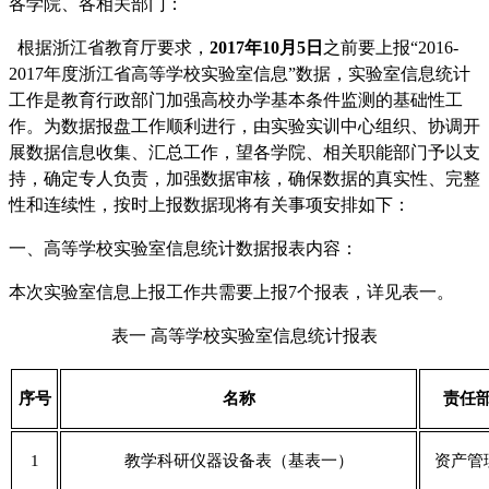
各
学
院、各相关部门：
根据浙江省教育厅要求，
201
7
年
10月
5
日
之前要上报
“20
1
6
-
201
7
年度浙江省高等学校实验室信息
”数据，
实验室信息统计
工作是教育行政部门加强高校办学基本条件监测的基础性工
作
。
为
数据报盘
工作顺利进行，
由
实验实训中心
组织、协调
开
展
数据
信息收集
、汇总
工作，望各
学
院、相关
职能
部门予以支
持
，
确定专人负责，加强数据审核，确保数据的真实性、完整
性和连续性，按时上报数据现将有关事项
安排
如下
：
一、高等学校实验室信息统计数据报表内容：
本次实验室信息上报工作共需要上报
7个报表，详见表一。
表一
高等学校实验室信息统计报表
序号
名称
责任
1
教学科研仪器设备表（基表一）
资产管