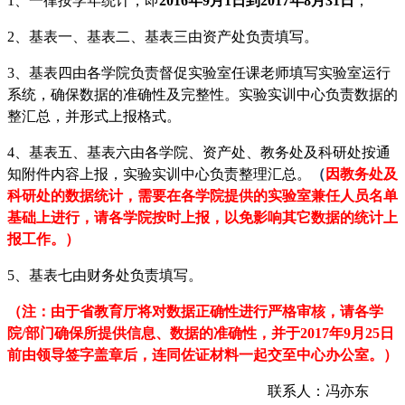
1、一律按学年统计，即
201
6
年
9月1日到201
7
年
8月31日
；
2、
基表一、基表二、基表三由
资产处
负责填写。
3、
基表四由各学院负责督促实验室任课老师填写实验室运行
系统，确保数据的准确性及完整性
。
实验实训中心负责数据的
整汇总，并形式上报格式。
4、基表五
、基表六
由各学院、资产处、教务处及科研处按通
知附件内容上报，实验实训中心负责整理汇总。
（
因教务处及
科研处的数据统计，需要在各学院提供的实验室兼任人员名单
基础上进行，请各学院按时上报，以免影响其它数据的统计上
报工作。）
5
、基表七由财务
处负责
填写。
（注：
由于省教育厅将对数据正确性进行严格审核，
请
各学
院
/部门
确保所
提供信息
、数据的准确性
，
并于
201
7
年
9
月
2
5
日
前
由领导签字盖章后，
连同佐证材料
一起
交至中心办公室。）
联系人：
冯亦东