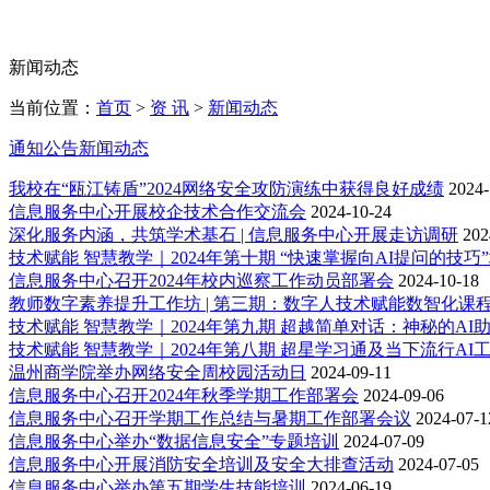
智慧门户
智能体大赛
新闻动态
当前位置：
首页
>
资 讯
>
新闻动态
通知公告
新闻动态
我校在“瓯江铸盾”2024网络安全攻防演练中获得良好成绩
2024-
信息服务中心开展校企技术合作交流会
2024-10-24
深化服务内涵，共筑学术基石 | 信息服务中心开展走访调研
202
技术赋能 智慧教学｜2024年第十期 “快速掌握向AI提问的技巧
信息服务中心召开2024年校内巡察工作动员部署会
2024-10-18
教师数字素养提升工作坊 | 第三期：数字人技术赋能数智化课
技术赋能 智慧教学｜2024年第九期 超越简单对话：神秘的AI
技术赋能 智慧教学｜2024年第八期 超星学习通及当下流行A
温州商学院举办网络安全周校园活动日
2024-09-11
信息服务中心召开2024年秋季学期工作部署会
2024-09-06
信息服务中心召开学期工作总结与暑期工作部署会议
2024-07-1
信息服务中心举办“数据信息安全”专题培训
2024-07-09
信息服务中心开展消防安全培训及安全大排查活动
2024-07-05
信息服务中心举办第五期学生技能培训
2024-06-19