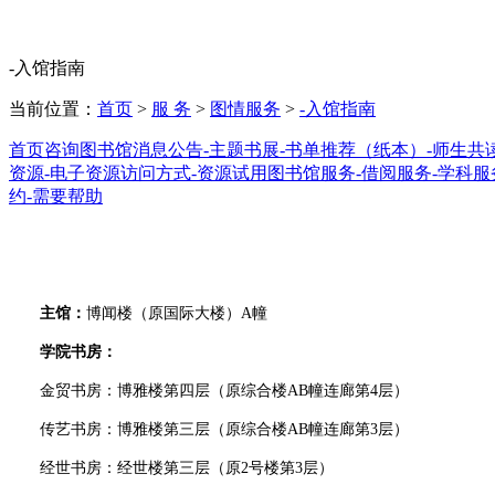
智慧门户
智能体大赛
-入馆指南
当前位置：
首页
>
服 务
>
图情服务
>
-入馆指南
首页
咨询
图书馆消息公告
-主题书展
-书单推荐（纸本）
-师生共
资源
-电子资源访问方式
-资源试用
图书馆服务
-借阅服务
-学科服
约
-需要帮助
主馆：
博闻楼（原国际大楼）A幢
学院书房：
金贸书房：博雅楼第四层（原综合楼AB幢连廊第4层）
传艺书房：博雅楼第三层（原综合楼AB幢连廊第3层）
经世书房：经世楼第三层（原2号楼第3层）