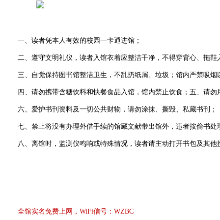
一、读者凭本人有效的校园一卡通进馆；
二、遵守文明礼仪，读者入馆衣着应整洁干净，不得穿背心、拖鞋入
三、自觉保持图书馆整洁卫生，不乱扔纸屑、垃圾；馆内严禁吸烟
四、请勿携带含糖饮料和快餐食品入馆，馆内禁止饮食；五、请勿用
六、爱护书刊资料及一切公共财物，请勿涂抹、撕毁、私藏书刊；
七、禁止将没有办理外借手续的馆藏文献带出馆外，违者按偷书处理
八、离馆时，监测仪鸣响或特殊情况，读者请主动打开书包及其他携
全馆实名免费上网，WiFi信号：WZBC