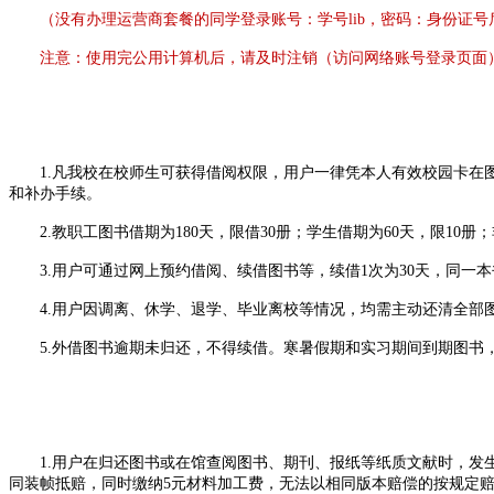
（没有办理运营商套餐的同学登录账号：学号lib，密码：身份证号
注意：使用完公用计算机后，请及时注销（访问网络账号登录页面
1.凡我校在校师生可获得借阅权限，用户一律凭本人有效校园卡在图书
和补办手续。
2.教职工图书借期为180天，限借30册；学生借期为60天，限10
3.用户可通过网上预约借阅、续借图书等，续借1次为30天，同一本
4.用户因调离、休学、退学、毕业离校等情况，均需主动还清全部
5.外借图书逾期未归还，不得续借。寒暑假期和实习期间到期图书，
1.用户在归还图书或在馆查阅图书、期刊、报纸等纸质文献时，发生
同装帧抵赔，同时缴纳5元材料加工费，无法以相同版本赔偿的按规定赔偿