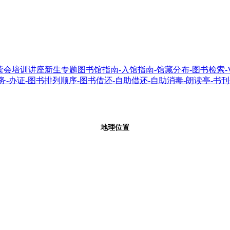
读会
培训讲座
新生专题
图书馆指南
-入馆指南
-馆藏分布
-图书检索
务
-办证
-图书排列顺序
-图书借还
-自助借还
-自助消毒
-朗读亭
-书
地理位置