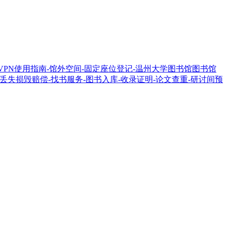
-VPN使用指南
-馆外空间
-固定座位登记
-温州大学图书馆
图书馆
刊丢失损毁赔偿
-找书服务
-图书入库
-收录证明
-论文查重
-研讨间预