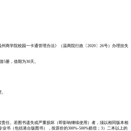
商学院校园一卡通管理办法》（温商院行政〔2020〕26号）办理挂失
借5册，借期为30天。
理。
偿责任。若图书遗失或严重损坏（即影响继续使用）者，须以相同版本相
书（包括港台版图书），按原价的300%-500%赔偿；3）二本以上的