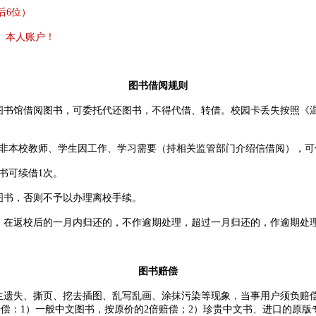
后6位）
）本人账户！
图书借阅规则
馆借阅图书，可委托代还图书，不得代借、转借。校园卡丢失按照《温州
册；非本校教师、学生因工作、学习需要（持相关监管部门介绍信借阅），可
书可续借1次。
图书，否则不予以办理离校手续。
在返校后的一月内归还的，不作逾期处理，超过一月归还的，作逾期处
图书赔偿
遗失、撕页、挖去插图、乱写乱画、涂抹污染等现象，当事用户须负赔
：1）一般中文图书，按原价的2倍赔偿；2）珍贵中文书、进口的原版专业