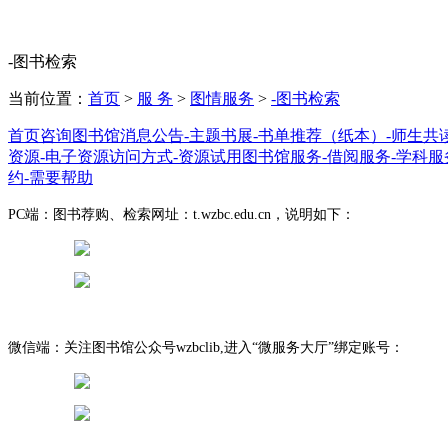
智慧门户
智能体大赛
-图书检索
当前位置：
首页
>
服 务
>
图情服务
>
-图书检索
首页
咨询
图书馆消息公告
-主题书展
-书单推荐（纸本）
-师生共
资源
-电子资源访问方式
-资源试用
图书馆服务
-借阅服务
-学科服
约
-需要帮助
PC端：图书荐购、检索网址：t.wzbc.edu.cn，说明如下：
微信端：关注图书馆公众号wzbclib,进入“微服务大厅”绑定账号：