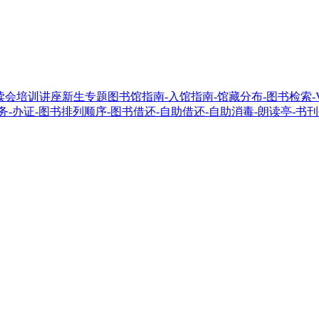
读会
培训讲座
新生专题
图书馆指南
-入馆指南
-馆藏分布
-图书检索
务
-办证
-图书排列顺序
-图书借还
-自助借还
-自助消毒
-朗读亭
-书