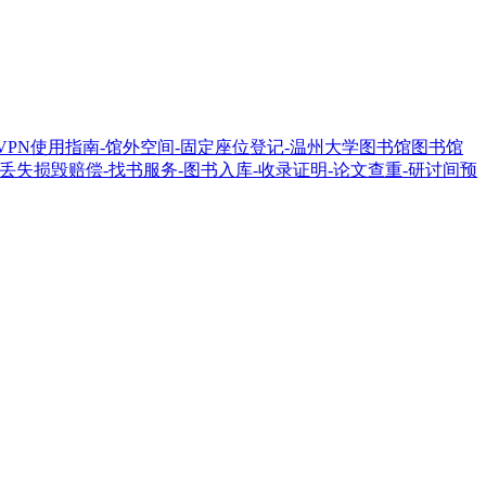
-VPN使用指南
-馆外空间
-固定座位登记
-温州大学图书馆
图书馆
刊丢失损毁赔偿
-找书服务
-图书入库
-收录证明
-论文查重
-研讨间预